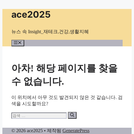
컨
ace2025
텐
츠
로
뉴스 속 Insight_재테크,건강,생활지혜
건
너
메
뉴
뛰
기
아차! 해당 페이지를 찾을
수 없습니다.
이 위치에서 아무 것도 발견되지 않은 것 같습니다. 검
색을 시도할까요?
검
색:
© 2026 ace2025
• 제작됨
GeneratePress