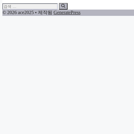
검
색:
© 2026 ace2025
• 제작됨
GeneratePress