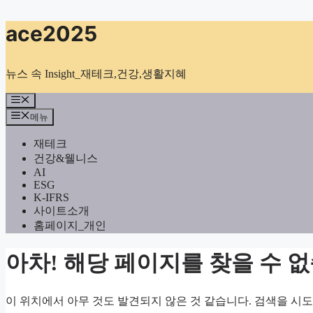
컨
ace2025
텐
츠
로
뉴스 속 Insight_재테크,건강,생활지혜
건
너
메
뉴
뛰
메뉴
기
재테크
건강&웰니스
AI
ESG
K-IFRS
사이트소개
홈페이지_개인
아차! 해당 페이지를 찾을 수 
이 위치에서 아무 것도 발견되지 않은 것 같습니다. 검색을 시