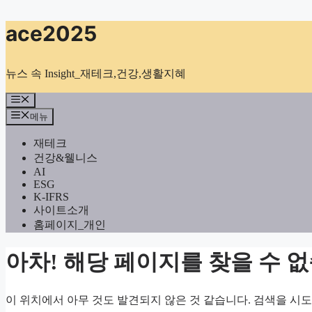
컨
ace2025
텐
츠
로
뉴스 속 Insight_재테크,건강,생활지혜
건
너
메
뉴
뛰
메뉴
기
재테크
건강&웰니스
AI
ESG
K-IFRS
사이트소개
홈페이지_개인
아차! 해당 페이지를 찾을 수 
이 위치에서 아무 것도 발견되지 않은 것 같습니다. 검색을 시