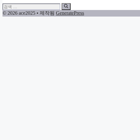
검
색:
© 2026 ace2025
• 제작됨
GeneratePress