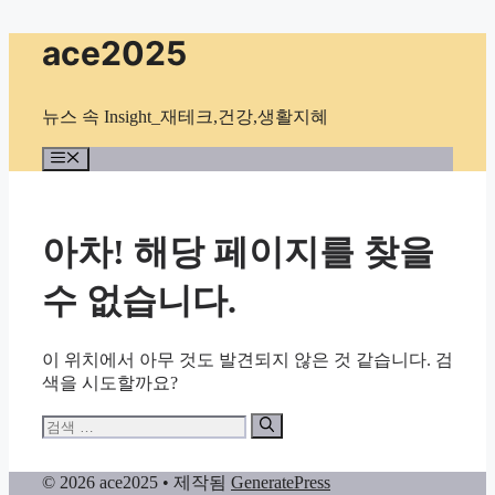
컨
ace2025
텐
츠
로
뉴스 속 Insight_재테크,건강,생활지혜
건
너
메
뉴
뛰
기
아차! 해당 페이지를 찾을
수 없습니다.
이 위치에서 아무 것도 발견되지 않은 것 같습니다. 검
색을 시도할까요?
검
색:
© 2026 ace2025
• 제작됨
GeneratePress