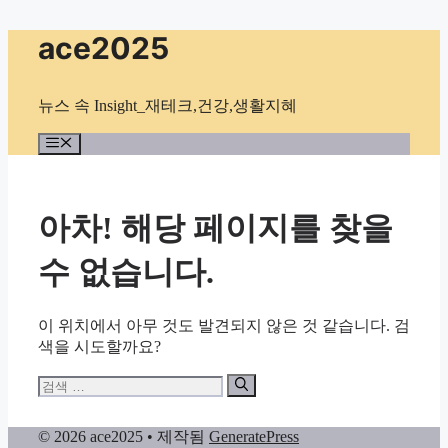
컨
ace2025
텐
츠
로
뉴스 속 Insight_재테크,건강,생활지혜
건
너
메
뉴
뛰
기
아차! 해당 페이지를 찾을
수 없습니다.
이 위치에서 아무 것도 발견되지 않은 것 같습니다. 검
색을 시도할까요?
검
색:
© 2026 ace2025
• 제작됨
GeneratePress