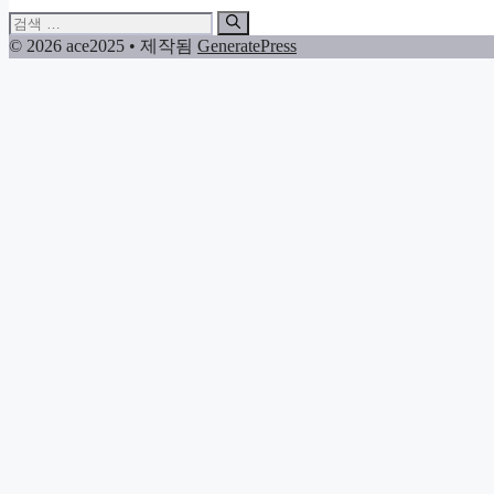
검
색:
© 2026 ace2025
• 제작됨
GeneratePress