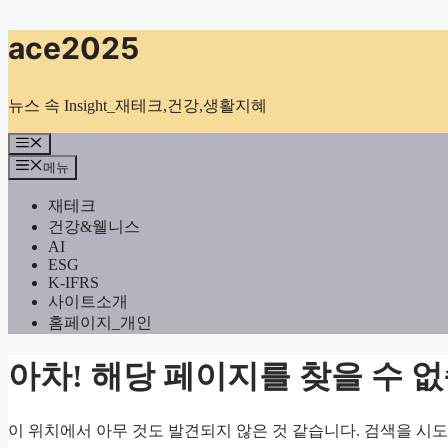
컨
ace2025
텐
츠
로
뉴스 속 Insight_재테크,건강,생활지혜
건
너
메
뉴
뛰
메뉴
기
재테크
건강&웰니스
AI
ESG
K-IFRS
사이트소개
홈페이지_개인
아차! 해당 페이지를 찾을 수 
이 위치에서 아무 것도 발견되지 않은 것 같습니다. 검색을 시