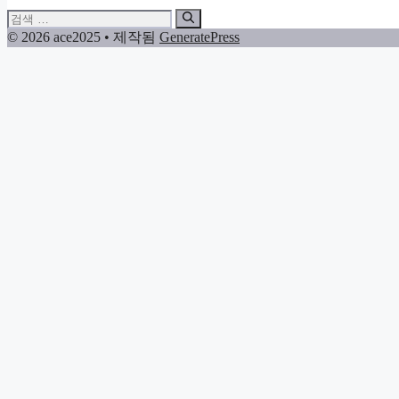
검
색:
© 2026 ace2025
• 제작됨
GeneratePress