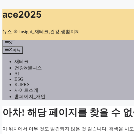
컨
ace2025
텐
츠
로
뉴스 속 Insight_재테크,건강,생활지혜
건
너
메
뉴
뛰
메뉴
기
재테크
건강&웰니스
AI
ESG
K-IFRS
사이트소개
홈페이지_개인
아차! 해당 페이지를 찾을 수 
이 위치에서 아무 것도 발견되지 않은 것 같습니다. 검색을 시