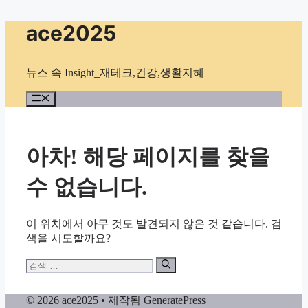
컨
ace2025
텐
츠
로
뉴스 속 Insight_재테크,건강,생활지혜
건
너
메
뉴
뛰
기
아차! 해당 페이지를 찾을
수 없습니다.
이 위치에서 아무 것도 발견되지 않은 것 같습니다. 검
색을 시도할까요?
검
색:
© 2026 ace2025
• 제작됨
GeneratePress