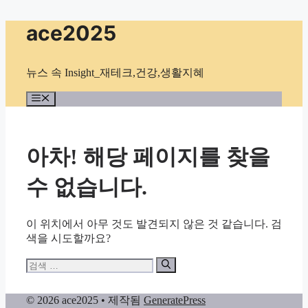
컨
ace2025
텐
츠
로
뉴스 속 Insight_재테크,건강,생활지혜
건
너
메
뉴
뛰
기
아차! 해당 페이지를 찾을
수 없습니다.
이 위치에서 아무 것도 발견되지 않은 것 같습니다. 검
색을 시도할까요?
검
색:
© 2026 ace2025
• 제작됨
GeneratePress