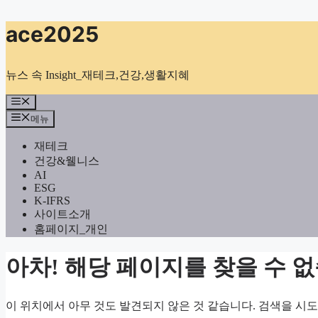
컨
ace2025
텐
츠
로
뉴스 속 Insight_재테크,건강,생활지혜
건
너
메
뉴
뛰
메뉴
기
재테크
건강&웰니스
AI
ESG
K-IFRS
사이트소개
홈페이지_개인
아차! 해당 페이지를 찾을 수 
이 위치에서 아무 것도 발견되지 않은 것 같습니다. 검색을 시