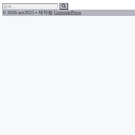
검
색:
© 2026 ace2025
• 제작됨
GeneratePress