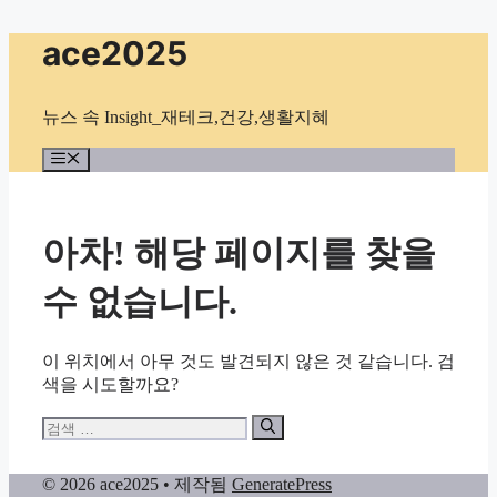
컨
ace2025
텐
츠
로
뉴스 속 Insight_재테크,건강,생활지혜
건
너
메
뉴
뛰
기
아차! 해당 페이지를 찾을
수 없습니다.
이 위치에서 아무 것도 발견되지 않은 것 같습니다. 검
색을 시도할까요?
검
색:
© 2026 ace2025
• 제작됨
GeneratePress