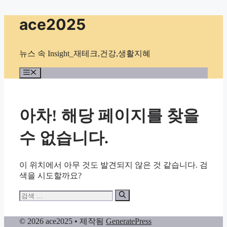
컨
ace2025
텐
츠
로
뉴스 속 Insight_재테크,건강,생활지혜
건
너
메
뉴
뛰
기
아차! 해당 페이지를 찾을
수 없습니다.
이 위치에서 아무 것도 발견되지 않은 것 같습니다. 검
색을 시도할까요?
검
색:
© 2026 ace2025
• 제작됨
GeneratePress