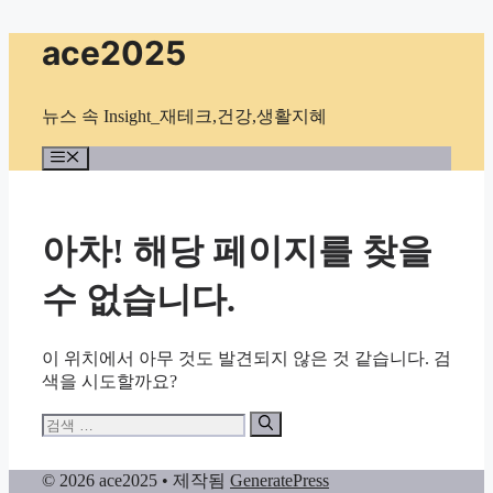
컨
ace2025
텐
츠
로
뉴스 속 Insight_재테크,건강,생활지혜
건
너
메
뉴
뛰
기
아차! 해당 페이지를 찾을
수 없습니다.
이 위치에서 아무 것도 발견되지 않은 것 같습니다. 검
색을 시도할까요?
검
색:
© 2026 ace2025
• 제작됨
GeneratePress