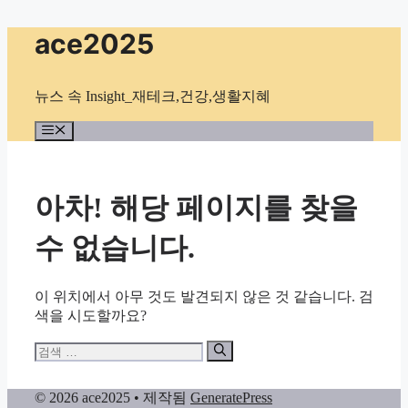
컨
ace2025
텐
츠
로
뉴스 속 Insight_재테크,건강,생활지혜
건
너
메
뉴
뛰
기
아차! 해당 페이지를 찾을
수 없습니다.
이 위치에서 아무 것도 발견되지 않은 것 같습니다. 검
색을 시도할까요?
검
색:
© 2026 ace2025
• 제작됨
GeneratePress