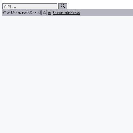
검
색:
© 2026 ace2025
• 제작됨
GeneratePress