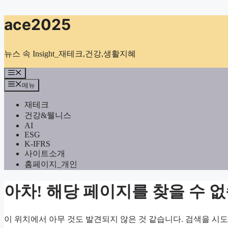
컨
ace2025
텐
츠
로
뉴스 속 Insight_재테크,건강,생활지혜
건
너
메
뉴
뛰
메뉴
기
재테크
건강&웰니스
AI
ESG
K-IFRS
사이트소개
홈페이지_개인
아차! 해당 페이지를 찾을 수 
이 위치에서 아무 것도 발견되지 않은 것 같습니다. 검색을 시