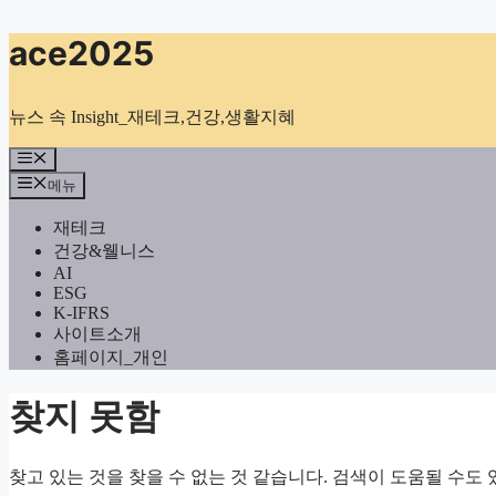
컨
ace2025
텐
츠
로
뉴스 속 Insight_재테크,건강,생활지혜
건
너
메
뉴
뛰
메뉴
기
재테크
건강&웰니스
AI
ESG
K-IFRS
사이트소개
홈페이지_개인
찾지 못함
찾고 있는 것을 찾을 수 없는 것 같습니다. 검색이 도움될 수도 