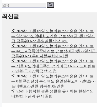
검
색:
최신글
💡 2026년 08월 05일 오늘의뉴스속 숨은 인사이트
— 양산42.5도역대최고기온·근로장려금8월27일지
급·금통위D-22·온열질환사망14명
💡 2026년 08월 04일 오늘의뉴스속 숨은 인사이트
— 수도권첫폭염중대경보·근로장려금8월27일지급·
금통위D-23·무이자할부최대6개월
💡 2026년 08월 03일 오늘의뉴스속 숨은 인사이트
— 서울37도역대급폭염·정기예금3.6%·카드이벤트
25만원·국가장학금2차신청
💡 2026년 08월 01일 오늘의뉴스속 숨은 인사이트
— 8월 폭염절정 부산41도·온열질환고비 7말8초·카
드이벤트25만원·광복절3일연휴
💡 남편과 행복한 결혼 생활을 유지하는 현실적인
대화법과 관계 유지 꿀팁