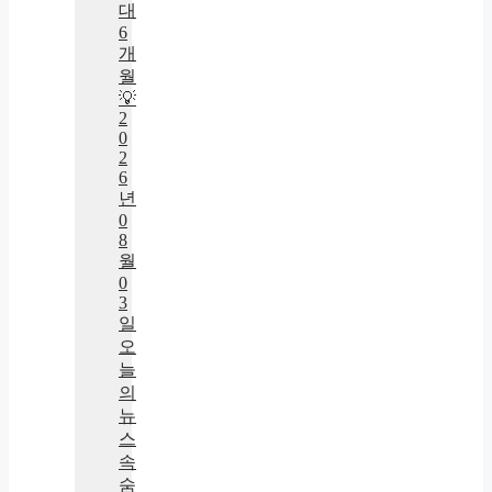
대
6
개
월
💡
2
0
2
6
년
0
8
월
0
3
일
오
늘
의
뉴
스
속
숨