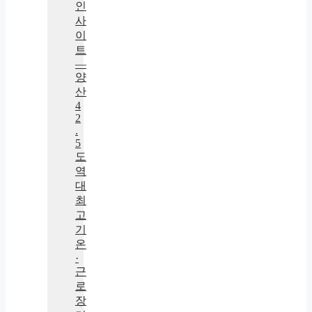
인
사
이
트
—
양
산
4
2
.
5
도
역
대
최
고
기
온
·
근
로
장