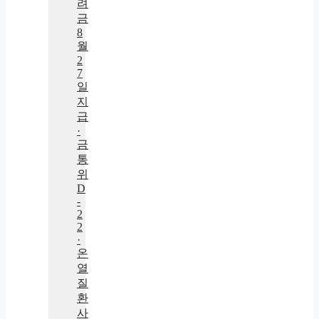
려
금
8
월
2
7
일
지
급
·
금
통
위
D
-
2
2
·
온
열
질
환
사