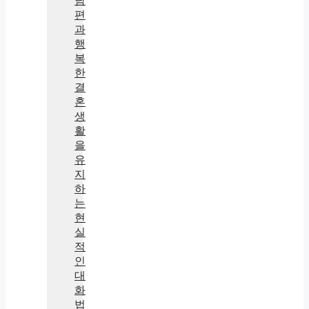
남
편
과
행
복
한
결
혼
생
활
을
유
지
하
는
현
실
적
인
대
화
법