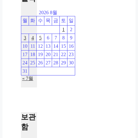
2026 8월
월
화
수
목
금
토
일
1
2
3
4
5
6
7
8
9
10
11
12
13
14
15
16
17
18
19
20
21
22
23
24
25
26
27
28
29
30
31
« 7월
보관
함