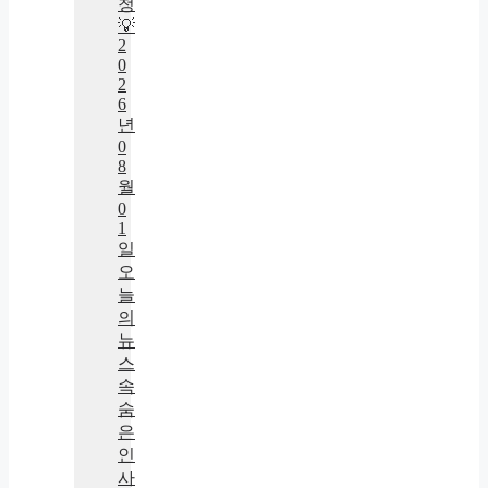
청
💡
2
0
2
6
년
0
8
월
0
1
일
오
늘
의
뉴
스
속
숨
은
인
사