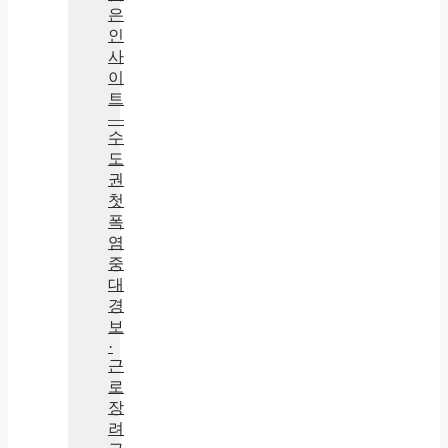
은
인
사
이
트
—
수
도
권
첫
폭
염
중
대
경
보
·
근
로
장
려