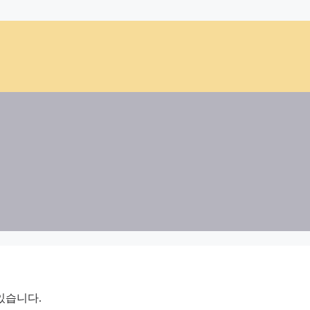
있습니다.