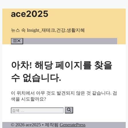
컨
ace2025
텐
츠
로
뉴스 속 Insight_재테크,건강,생활지혜
건
너
메
뉴
뛰
기
아차! 해당 페이지를 찾을
수 없습니다.
이 위치에서 아무 것도 발견되지 않은 것 같습니다. 검
색을 시도할까요?
검
색:
© 2026 ace2025
• 제작됨
GeneratePress