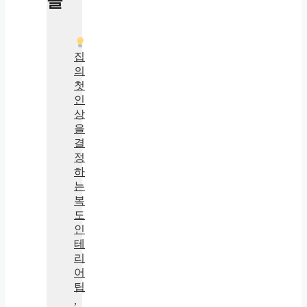
글
집
의
첫
인
상
을
결
정
하
는
복
도
인
테
리
어
팁
,