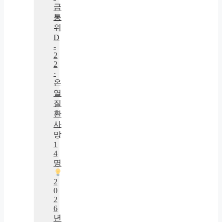
금
통
위
D
-
2
2
·
온
열
질
환
사
망
1
4
명
2
0
2
6
년