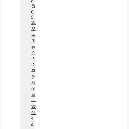
8
월
0
5
일
오
늘
의
뉴
스
속
숨
은
인
사
이
트
—
양
산
4
2
.