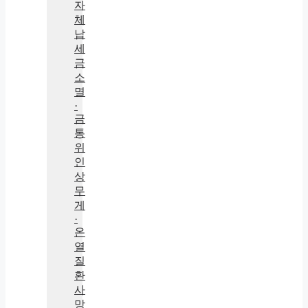
자
체
납
세
금
소
멸
·
금
통
위
인
상
무
게
·
온
열
질
환
사
망