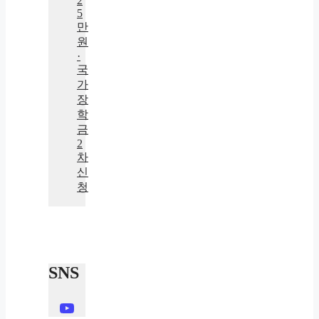
2
5
만
원
·
국
가
장
학
금
2
차
신
청
SNS
YouTube