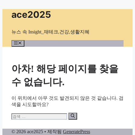
컨
ace2025
텐
츠
로
뉴스 속 Insight_재테크,건강,생활지혜
건
너
메
뉴
뛰
기
아차! 해당 페이지를 찾을
수 없습니다.
이 위치에서 아무 것도 발견되지 않은 것 같습니다. 검
색을 시도할까요?
검
색:
© 2026 ace2025
• 제작됨
GeneratePress