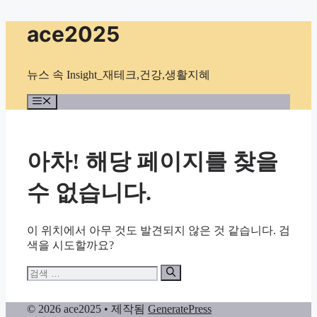
컨
ace2025
텐
츠
로
뉴스 속 Insight_재테크,건강,생활지혜
건
너
메
뉴
뛰
기
아차! 해당 페이지를 찾을
수 없습니다.
이 위치에서 아무 것도 발견되지 않은 것 같습니다. 검
색을 시도할까요?
검
색:
© 2026 ace2025
• 제작됨
GeneratePress