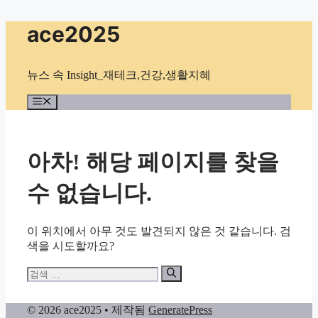
컨
ace2025
텐
츠
로
뉴스 속 Insight_재테크,건강,생활지혜
건
너
메
뉴
뛰
기
아차! 해당 페이지를 찾을
수 없습니다.
이 위치에서 아무 것도 발견되지 않은 것 같습니다. 검
색을 시도할까요?
검
색:
© 2026 ace2025
• 제작됨
GeneratePress