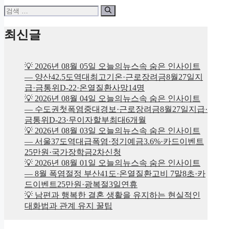
검
색:
최신글
💡 2026년 08월 05일 오늘의뉴스속 숨은 인사이트
— 양산42.5도역대최고기온·근로장려금8월27일지
급·금통위D-22·온열질환사망14명
💡 2026년 08월 04일 오늘의뉴스속 숨은 인사이트
— 수도권첫폭염중대경보·근로장려금8월27일지급·
금통위D-23·무이자할부최대6개월
💡 2026년 08월 03일 오늘의뉴스속 숨은 인사이트
— 서울37도역대급폭염·정기예금3.6%·카드이벤트
25만원·국가장학금2차신청
💡 2026년 08월 01일 오늘의뉴스속 숨은 인사이트
— 8월 폭염절정 부산41도·온열질환고비 7말8초·카
드이벤트25만원·광복절3일연휴
💡 남편과 행복한 결혼 생활을 유지하는 현실적인
대화법과 관계 유지 꿀팁