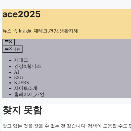
컨
ace2025
텐
츠
로
뉴스 속 Insight_재테크,건강,생활지혜
건
너
메
뉴
뛰
메뉴
기
재테크
건강&웰니스
AI
ESG
K-IFRS
사이트소개
홈페이지_개인
찾지 못함
찾고 있는 것을 찾을 수 없는 것 같습니다. 검색이 도움될 수도 