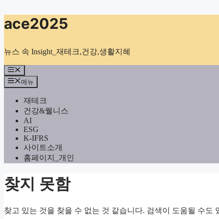
컨
ace2025
텐
츠
로
뉴스 속 Insight_재테크,건강,생활지혜
건
너
메
뉴
뛰
메뉴
기
재테크
건강&웰니스
AI
ESG
K-IFRS
사이트소개
홈페이지_개인
찾지 못함
찾고 있는 것을 찾을 수 없는 것 같습니다. 검색이 도움될 수도 