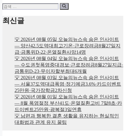
검
색:
최신글
💡 2026년 08월 05일 오늘의뉴스속 숨은 인사이트
— 양산42.5도역대최고기온·근로장려금8월27일지
급·금통위D-22·온열질환사망14명
💡 2026년 08월 04일 오늘의뉴스속 숨은 인사이트
— 수도권첫폭염중대경보·근로장려금8월27일지급·
금통위D-23·무이자할부최대6개월
💡 2026년 08월 03일 오늘의뉴스속 숨은 인사이트
— 서울37도역대급폭염·정기예금3.6%·카드이벤트
25만원·국가장학금2차신청
💡 2026년 08월 01일 오늘의뉴스속 숨은 인사이트
— 8월 폭염절정 부산41도·온열질환고비 7말8초·카
드이벤트25만원·광복절3일연휴
💡 남편과 행복한 결혼 생활을 유지하는 현실적인
대화법과 관계 유지 꿀팁